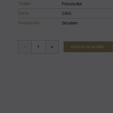
Třídění
Polosladké
Šarže
2360
Dostupnost
Skladem
PŘIDAT DO KOŠÍKU
Rulandské
šedé
2023
množství