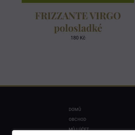
FRIZZANTE VIRGO
polosladké
180
Kč
DOMŮ
OBCHOD
MŮJ ÚČET