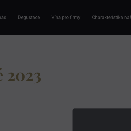
nás
Degustace
Vína pro firmy
Charakteristika na
é 2023