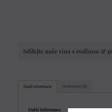
Sdílejte naše vína s rodinou & p
Hodnocení (0)
Další informace
Další informace