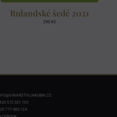
Rulandské šedé 2021
290
Kč
NFO@VINARSTVIJAKUBIK.CZ
420 572 551 703
20 777 980 124
ACEBOOK