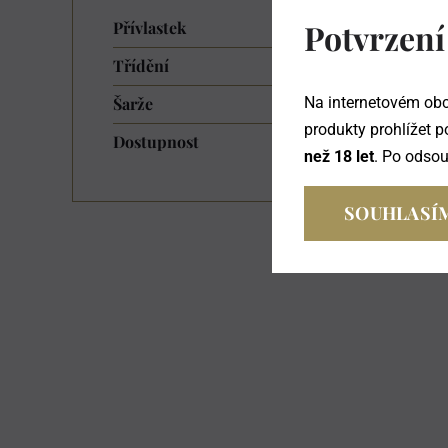
Potvrzení
Přívlastek
Třídění
Šarže
Na internetovém obc
produkty prohlížet p
Dostupnost
než 18 let
. Po odso
SOUHLASÍ