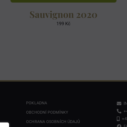
Sauvignon 2020
199
Kč
POKLADNA
I
+
OBCHODNÍ PODMÍNKY
+4
OCHRANA OSOBNÍCH ÚDAJŮ
F