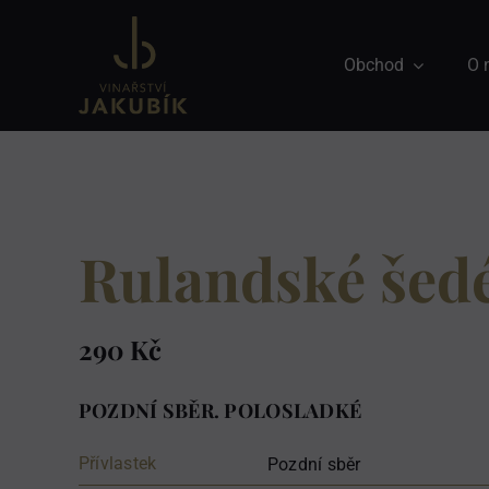
Přeskočit
na
Obchod
O 
obsah
Rulandské šed
290
Kč
POZDNÍ SBĚR. POLOSLADKÉ
Přívlastek
Pozdní sběr