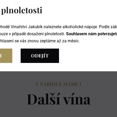
 plnoletosti
Pozdní sběr
Polosladké
hodě Vinařství Jakubík naleznete alkoholické nápoje. Podle zá
2360
ouze v případě dosažení plnoletosti.
Souhlasem nám potvrzujete
Skladem
uhlasení se vás znovu zeptáme až za měsíc.
M
ODEJÍT
V NABÍDCE MÁME I
Další vína