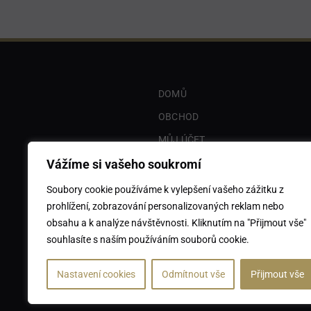
DOMŮ
OBCHOD
MŮJ ÚČET
KOŠÍK
Vážíme si vašeho soukromí
UŽITKOVÉ VOZIDLO PRO VINAŘS
Soubory cookie používáme k vylepšení vašeho zážitku z
prohlížení, zobrazování personalizovaných reklam nebo
PROJEKT TVINK
obsahu a k analýze návštěvnosti. Kliknutím na "Přijmout vše"
souhlasíte s naším používáním souborů cookie.
Se sídlem Zlechov, č.p. 589 – 6
Nastavení cookies
Odmítnout vše
Přijmout vše