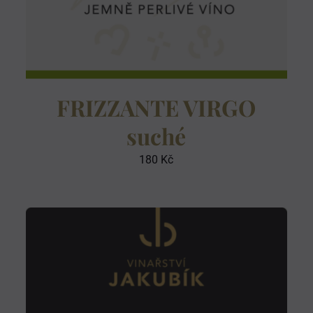
FRIZZANTE VIRGO
suché
180
Kč