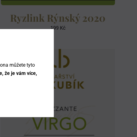
Ryzlink Rýnský 2020
199
Kč
kona můžete tyto
, že je vám více,