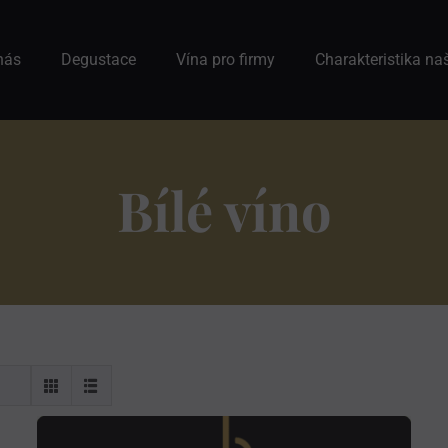
nás
Degustace
Vína pro firmy
Charakteristika na
Bílé víno