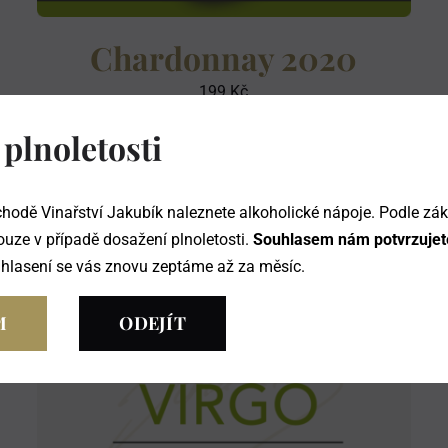
Chardonnay 2020
199
Kč
 plnoletosti
hodě Vinařství Jakubík naleznete alkoholické nápoje. Podle zá
ouze v případě dosažení plnoletosti.
Souhlasem nám potvrzujete
uhlasení se vás znovu zeptáme až za měsíc.
M
ODEJÍT