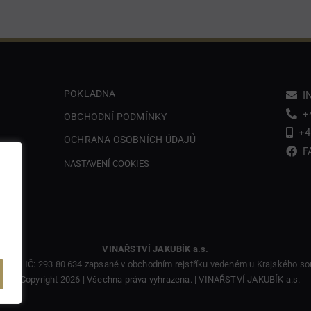
POKLADNA
I
+
OBCHODNÍ PODMÍNKY
+4
OCHRANA OSOBNÍCH ÚDAJŮ
F
NASTAVENÍ COOKIES
TVÍ
VINAŘSTVÍ JAKUBÍK a.s.
87 10, IČ: 293 80 634 zapsané v obchodním rejstříku vedeném u Krajského sou
© Copyright 2026 | Všechna práva vyhrazena. | VINAŘSTVÍ JAKUBÍK a.s.