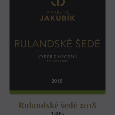
Rulandské šedé 2018
150
Kč