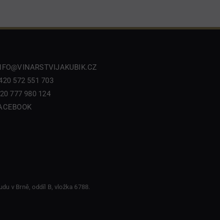
NFO@VINARSTVIJAKUBIK.CZ
420 572 551 703
20 777 980 124
ACEBOOK
du v Brně, oddíl B, vložka 6788.