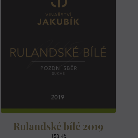
Rulandské bílé 2019
150
Kč