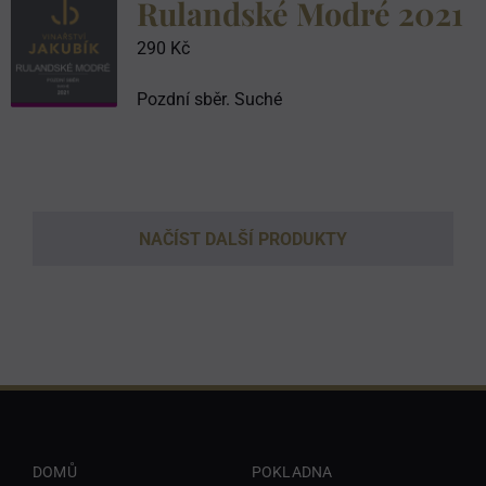
Rulandské Modré 2021
290
Kč
Pozdní sběr. Suché
NAČÍST DALŠÍ PRODUKTY
DOMŮ
POKLADNA