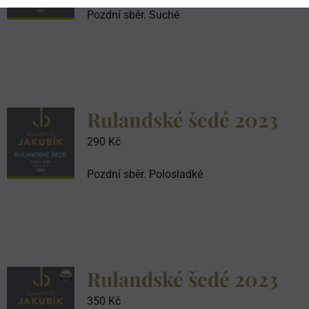
Pozdní sběr. Suché
Rulandské šedé 2023
290
Kč
Pozdní sběr. Polosladké
Rulandské šedé 2023
350
Kč