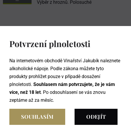
Výběr z hroznů. Polosuché
Potvrzení plnoletosti
Rulandské bílé 2023
250
Kč
Na internetovém obchodě Vinařství Jakubík naleznete
alkoholické nápoje. Podle zákona můžete tyto
Pozdní sběr. Suché
produkty prohlížet pouze v případě dosažení
plnoletosti.
Souhlasem nám potvrzujete, že je vám
více, než 18 let
. Po odsouhlasení se vás znovu
zeptáme až za měsíc.
Rulandské šedé 2023
SOUHLASÍM
ODEJÍT
199
Kč