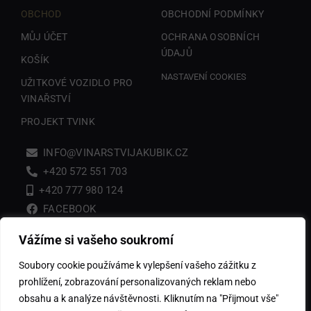
OBCHOD
OBCHODNÍ PODMÍNKY
MŮJ ÚČET
OCHRANA OSOBNÍCH
ÚDAJŮ
KOŠÍK
NASTAVENÍ COOKIES
UŽITKOVÉ VOZIDLO PRO
VINAŘSTVÍ
PROJEKT TVINK
INFO@VINARSTVIJAKUBIK.CZ
+420 572 551 703
+420 777 980 124
FACEBOOK
Vážíme si vašeho soukromí
VINAŘSTVÍ JAKUBÍK a.s.
Soubory cookie používáme k vylepšení vašeho zážitku z
Se sídlem Zlechov, č.p. 589 – 687 10, IČ: 293 80 634 zapsané v
prohlížení, zobrazování personalizovaných reklam nebo
obchodním rejstříku vedeném u Krajského soudu v Brně, oddíl B,
vložka 6788.
obsahu a k analýze návštěvnosti. Kliknutím na "Přijmout vše"