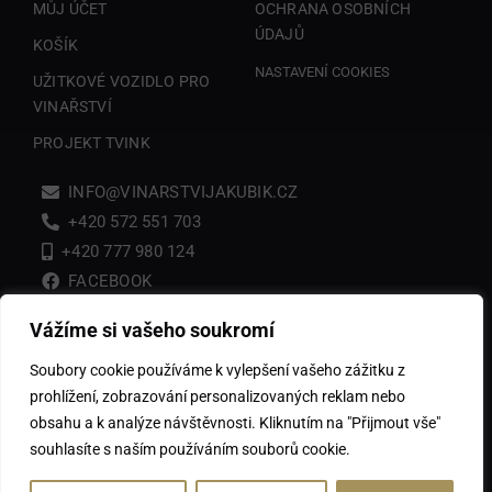
MŮJ ÚČET
OCHRANA OSOBNÍCH
ÚDAJŮ
KOŠÍK
NASTAVENÍ COOKIES
UŽITKOVÉ VOZIDLO PRO
VINAŘSTVÍ
PROJEKT TVINK
INFO@VINARSTVIJAKUBIK.CZ
+420 572 551 703
+420 777 980 124
FACEBOOK
Vážíme si vašeho soukromí
VINAŘSTVÍ JAKUBÍK a.s.
Soubory cookie používáme k vylepšení vašeho zážitku z
Se sídlem Zlechov, č.p. 589 – 687 10, IČ: 293 80 634 zapsané v
prohlížení, zobrazování personalizovaných reklam nebo
obchodním rejstříku vedeném u Krajského soudu v Brně, oddíl B,
vložka 6788.
obsahu a k analýze návštěvnosti. Kliknutím na "Přijmout vše"
© Copyright 2026 | Všechna práva vyhrazena. | VINAŘSTVÍ
souhlasíte s naším používáním souborů cookie.
JAKUBÍK a.s.