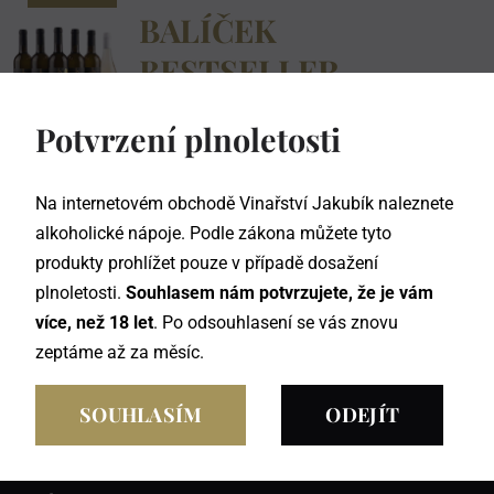
BALÍČEK
BESTSELLER
Původní
Aktuální
999
Kč
1359
Kč
Potvrzení plnoletosti
cena
cena
byla:
je:
1359 Kč.
999 Kč.
Na internetovém obchodě Vinařství Jakubík naleznete
alkoholické nápoje. Podle zákona můžete tyto
produkty prohlížet pouze v případě dosažení
plnoletosti.
Souhlasem nám potvrzujete, že je vám
více, než 18 let
. Po odsouhlasení se vás znovu
zeptáme až za měsíc.
SOUHLASÍM
ODEJÍT
DOMŮ
POKLADNA
OBCHOD
OBCHODNÍ PODMÍNKY