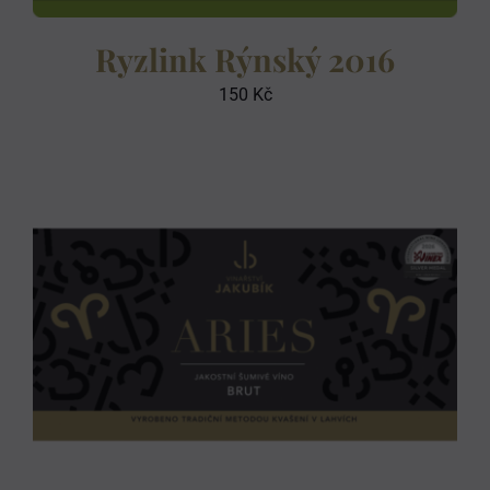
Ryzlink Rýnský 2016
150
Kč