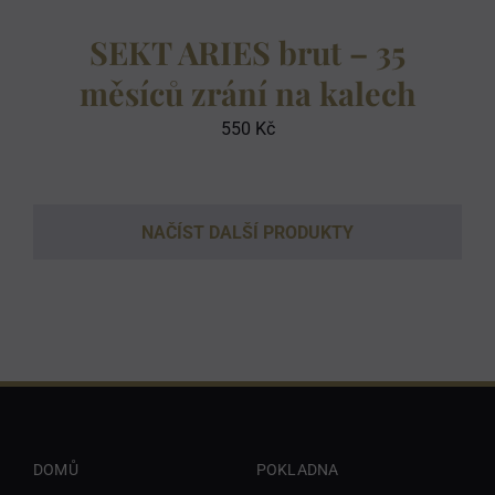
SEKT ARIES brut – 35
měsíců zrání na kalech
550
Kč
NAČÍST DALŠÍ PRODUKTY
DOMŮ
POKLADNA