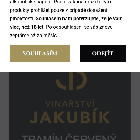
alkoholické nápoje. Podle zákona můžete tyto
produkty prohlížet pouze v případě dosažení
plnoletosti.
Souhlasem nám potvrzujete, že je vám
Hibernal 2023
více, než 18 let
. Po odsouhlasení se vás znovu
250
Kč
zeptáme až za měsíc.
SOUHLASÍM
ODEJÍT